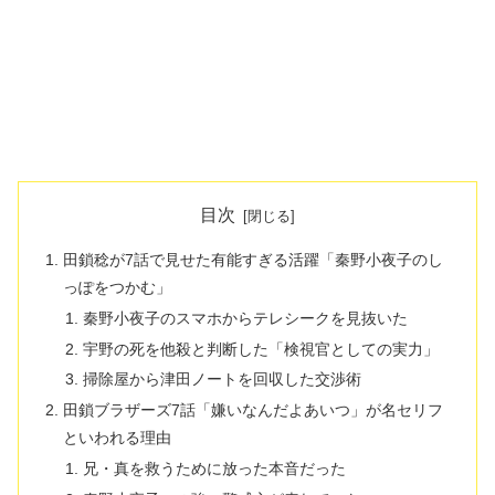
目次
田鎖稔が7話で見せた有能すぎる活躍「秦野小夜子のし
っぽをつかむ」
秦野小夜子のスマホからテレシークを見抜いた
宇野の死を他殺と判断した「検視官としての実力」
掃除屋から津田ノートを回収した交渉術
田鎖ブラザーズ7話「嫌いなんだよあいつ」が名セリフ
といわれる理由
兄・真を救うために放った本音だった