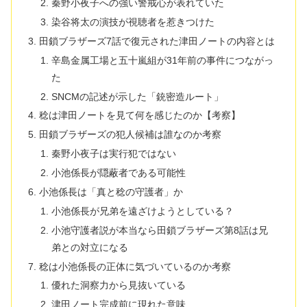
秦野小夜子への強い警戒心が表れていた
染谷将太の演技が視聴者を惹きつけた
田鎖ブラザーズ7話で復元された津田ノートの内容とは
辛島金属工場と五十嵐組が31年前の事件につながっ
た
SNCMの記述が示した「銃密造ルート」
稔は津田ノートを見て何を感じたのか【考察】
田鎖ブラザーズの犯人候補は誰なのか考察
秦野小夜子は実行犯ではない
小池係長が隠蔽者である可能性
小池係長は「真と稔の守護者」か
小池係長が兄弟を遠ざけようとしている？
小池守護者説が本当なら田鎖ブラザーズ第8話は兄
弟との対立になる
稔は小池係長の正体に気づいているのか考察
優れた洞察力から見抜いている
津田ノート完成前に現れた意味