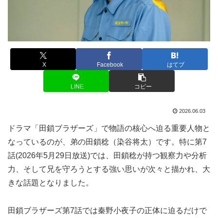
X
Facebook
はてブ
LINE
コピー
2026.06.03
ドラマ「田鎖ブラザーズ」で物語の核心へ迫る重要人物と
なっているのが、弟の田鎖稔（染谷将太）です。特に第7
話(2026年5月29日放送)では、田鎖稔が持つ観察力や分析
力、そして兄を守ろうとする強い思いが次々と描かれ、大
きな話題となりました。
田鎖ブラザーズ第7話では秦野小夜子の正体に迫るだけで