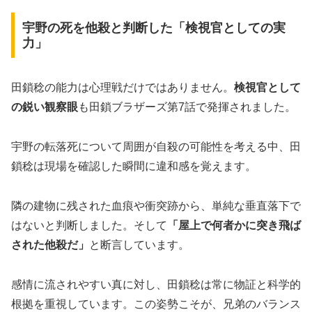
宇野の死を他殺と判断した「検視官としての実
力」
田鎖稔の能力は心理戦だけではありません。
検視官として
の鋭い観察眼
も田鎖ブラザーズ第7話で発揮されました。
宇野の転落死について周囲が自殺の可能性を考える中、田
鎖稔は現場を確認した瞬間に違和感を覚えます。
隣の建物に残された血痕や衝突跡から、単純な垂直落下で
はないと判断しました。そして
「屋上で何者かに突き飛ば
された他殺だ」
と断言しています。
感情に流されやすい真に対し、田鎖稔は常に物証と科学的
根拠を重視しています。この姿勢こそが、兄弟のバランス