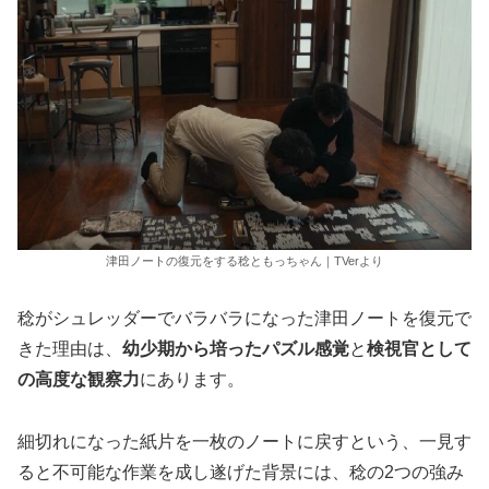
津田ノートの復元をする稔ともっちゃん｜TVerより
稔がシュレッダーでバラバラになった津田ノートを復元で
きた理由は、
幼少期から培ったパズル感覚
と
検視官として
の高度な観察力
にあります。
細切れになった紙片を一枚のノートに戻すという、一見す
ると不可能な作業を成し遂げた背景には、稔の2つの強み