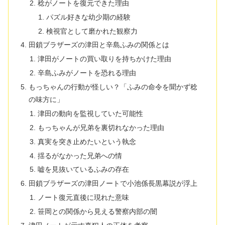
稔がノートを復元できた理由
パズル好きな幼少期の経験
検視官として磨かれた観察力
田鎖ブラザーズの津田と辛島ふみの関係とは
津田がノートの買い取りを持ちかけた理由
辛島ふみがノートを恐れる理由
もっちゃんの行動が怪しい？「ふみの命令を聞かず稔
の味方に」
津田の動向を監視していた可能性
もっちゃんが兄弟を裏切れなかった理由
真実を突き止めたいという執念
揺るがなかった兄弟への情
嘘を見抜いているふみの存在
田鎖ブラザーズの津田ノートで小池係長黒幕説が浮上
ノート復元直後に現れた意味
笹岡との関係から見える警察内部の闇