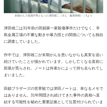
末期がんで意識不明となった津田雄二（ずん・飯尾和樹）｜Xより
津田雄二は31年前の田鎖家一家殺傷事件だけでなく、辛
島金属工場の不審な動きや暴力団との関係についても独自
に調査していました。
作中では、津田雄二が末期がんを患いながらも真実を追い
続けていたことが描かれています。しかし亡くなる直前に
部屋が荒らされ、ノートは何者かによって持ち去られてし
まいました。
田鎖ブラザーズの世界観では津田ノートは、単なるメモで
はありません。31年間隠され続けてきた事件の真相へ直
結する可能性を秘めた重要証拠として位置付けられていま