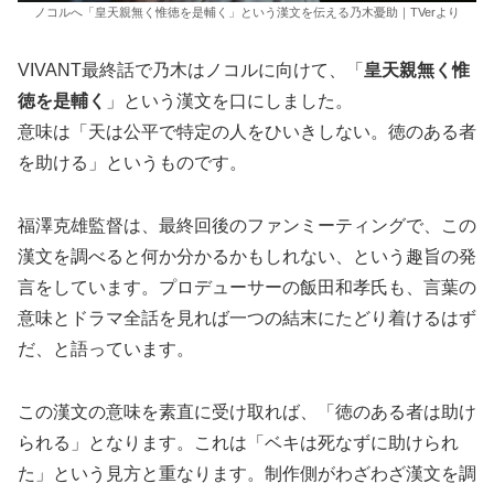
ノコルへ「皇天親無く惟徳を是輔く」という漢文を伝える乃木憂助｜TVerより
VIVANT最終話で乃木はノコルに向けて、「
皇天親無く惟
徳を是輔く
」という漢文を口にしました。
意味は「天は公平で特定の人をひいきしない。徳のある者
を助ける」というものです。
福澤克雄監督は、最終回後のファンミーティングで、この
漢文を調べると何か分かるかもしれない、という趣旨の発
言をしています。プロデューサーの飯田和孝氏も、言葉の
意味とドラマ全話を見れば一つの結末にたどり着けるはず
だ、と語っています。
この漢文の意味を素直に受け取れば、「徳のある者は助け
られる」となります。これは「ベキは死なずに助けられ
た」という見方と重なります。制作側がわざわざ漢文を調