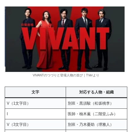
VIVANTのつづりと登場人物の並び｜TVerより
文字
対応する人物・組織
V（1文字目）
別班・黒須駿（松坂桃李）
I
医師・柚木薫（二階堂ふみ）
V（3文字目）
別班・乃木憂助（堺雅人）