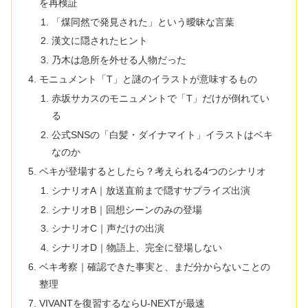
を再検証
「煤同然で発見された」という曖昧な言葉
漢文に隠されたヒント
乃木は急所を外せる人物だった
モニュメント「T」と謎のイラストが意味するもの
赤坂サカスのモニュメントで「T」だけが倒れてい
る
公式SNSの「白髪・ダイナマイト」イラストはベキ
なのか
ベキが登場するとしたら？考えられる4つのシナリオ
シナリオA｜放送直前まで隠すサプライズ出演
シナリオB｜回想シーンのみの登場
シナリオC｜声だけの出演
シナリオD｜物語上、完全に登場しない
ベキ考察｜確認できた事実と、まだ分からないことの
整理
VIVANTを復習するならU-NEXTが最速